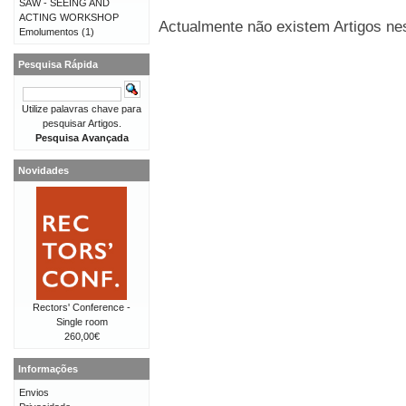
SAW - SEEING AND
ACTING WORKSHOP
Actualmente não existem Artigos nes
Emolumentos
(1)
Pesquisa Rápida
Utilize palavras chave para
pesquisar Artigos.
Pesquisa Avançada
Novidades
Rectors' Conference -
Single room
260,00€
Informações
Envios