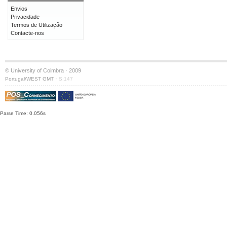
Envios
Privacidade
Termos de Utilização
Contacte-nos
© University of Coimbra · 2009
·
Portugal/WEST GMT
S:147
Parse Time: 0.056s