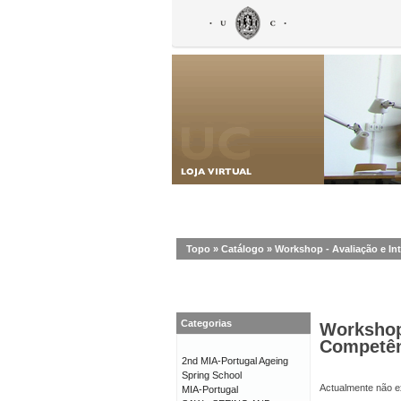
Topo
»
Catálogo
»
Workshop - Avaliação e In
Categorias
Workshop 
Competênc
2nd MIA-Portugal Ageing
Spring School
Actualmente não ex
MIA-Portugal