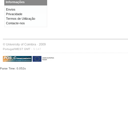
Informações
Envios
Privacidade
Termos de Utilização
Contacte-nos
© University of Coimbra · 2009
·
Portugal/WEST GMT
S:147
Parse Time: 0.052s