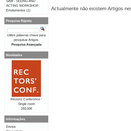
SAW - SEEING AND
ACTING WORKSHOP
Actualmente não existem Artigos nes
Emolumentos
(1)
Pesquisa Rápida
Utilize palavras chave para
pesquisar Artigos.
Pesquisa Avançada
Novidades
Rectors' Conference -
Single room
260,00€
Informações
Envios