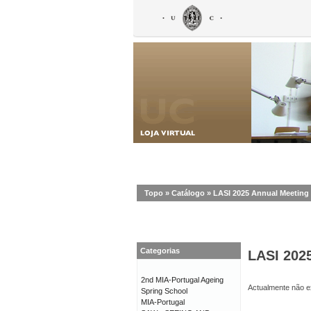
Topo
»
Catálogo
»
LASI 2025 Annual Meeting
Categorias
LASI 202
2nd MIA-Portugal Ageing
Actualmente não ex
Spring School
MIA-Portugal