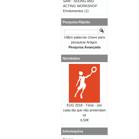
SAW - SEEING AND
ACTING WORKSHOP
Emolumentos
(1)
Pesquisa Rápida
Utilize palavras chave para
pesquisar Artigos.
Pesquisa Avançada
Novidades
EUG 2018 - Ténis - por
cada dia que não pretendam
vir
6,50€
Informações