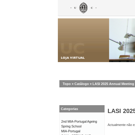
Topo
»
Catálogo
»
LASI 2025 Annual Meeting
Categorias
LASI 202
2nd MIA-Portugal Ageing
Actualmente não ex
Spring School
MIA-Portugal