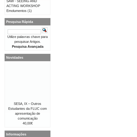
SAW - SEEING AND
ACTING WORKSHOP
Emolumentos
(1)
Pesquisa Rápida
Utilize palavras chave para
pesquisar Artigos.
Pesquisa Avançada
Novidades
SESA, IX – Outros
Estudantes da FLUC com
apresentação de
comunicação
40,00€
Informações