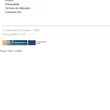
Envios
Privacidade
Termos de Utilização
Contacte-nos
© University of Coimbra · 2009
·
Portugal/WEST GMT
S:147
Parse Time: 0.060s