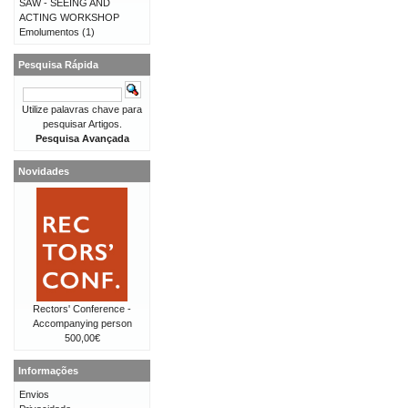
SAW - SEEING AND
ACTING WORKSHOP
Emolumentos
(1)
Pesquisa Rápida
Utilize palavras chave para
pesquisar Artigos.
Pesquisa Avançada
Novidades
Rectors' Conference -
Accompanying person
500,00€
Informações
Envios