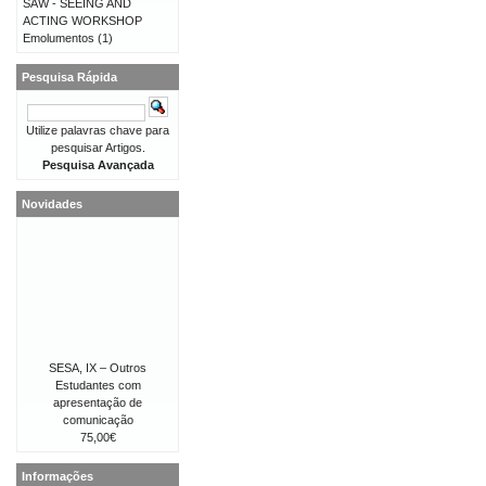
SAW - SEEING AND
ACTING WORKSHOP
Emolumentos
(1)
Pesquisa Rápida
Utilize palavras chave para
pesquisar Artigos.
Pesquisa Avançada
Novidades
SESA, IX – Outros
Estudantes com
apresentação de
comunicação
75,00€
Informações