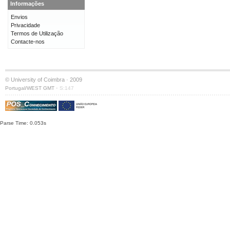
Informações
Envios
Privacidade
Termos de Utilização
Contacte-nos
© University of Coimbra · 2009
·
Portugal/WEST GMT
S:147
Parse Time: 0.053s