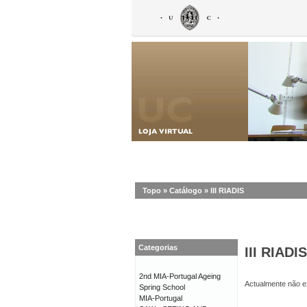
Topo
»
Catálogo
»
III RIADIS
Categorias
III RIADIS
2nd MIA-Portugal Ageing
Actualmente não ex
Spring School
MIA-Portugal