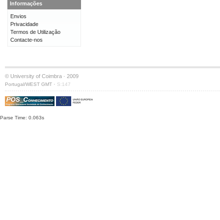
Informações
Envios
Privacidade
Termos de Utilização
Contacte-nos
© University of Coimbra · 2009
·
Portugal/WEST GMT
S:147
Parse Time: 0.063s