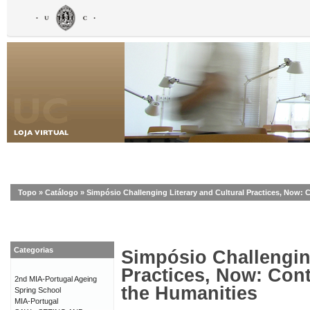
Topo
»
Catálogo
»
Simpósio Challenging Literary and Cultural Practices, Now:
Categorias
Simpósio Challenging
Practices, Now: Con
2nd MIA-Portugal Ageing
the Humanities
Spring School
MIA-Portugal