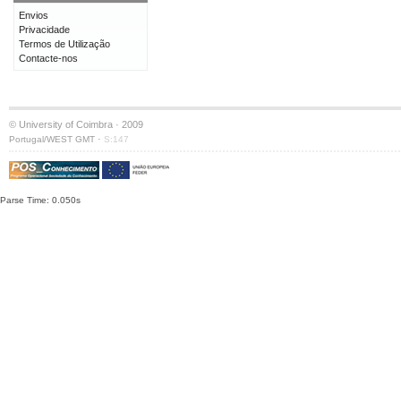
Envios
Privacidade
Termos de Utilização
Contacte-nos
© University of Coimbra · 2009
·
Portugal/WEST GMT
S:147
Parse Time: 0.050s