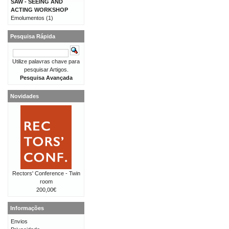
SAW - SEEING AND
ACTING WORKSHOP
Emolumentos
(1)
Pesquisa Rápida
Utilize palavras chave para
pesquisar Artigos.
Pesquisa Avançada
Novidades
Rectors' Conference - Twin
room
200,00€
Informações
Envios