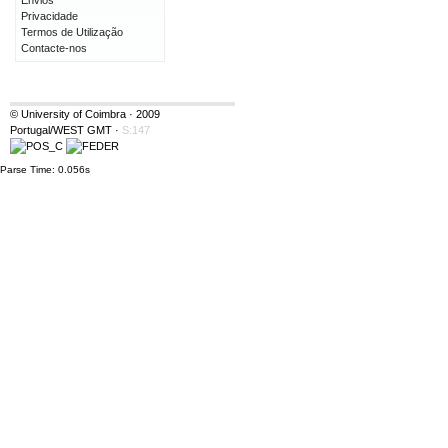
Envios
Privacidade
Termos de Utilização
Contacte-nos
© University of Coimbra · 2009
Portugal/WEST GMT
·
S:147
Parse Time: 0.056s