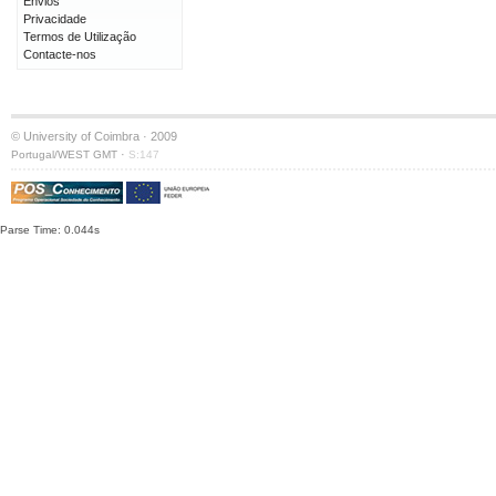
Envios
Privacidade
Termos de Utilização
Contacte-nos
© University of Coimbra · 2009
·
Portugal/WEST GMT
S:147
Parse Time: 0.044s