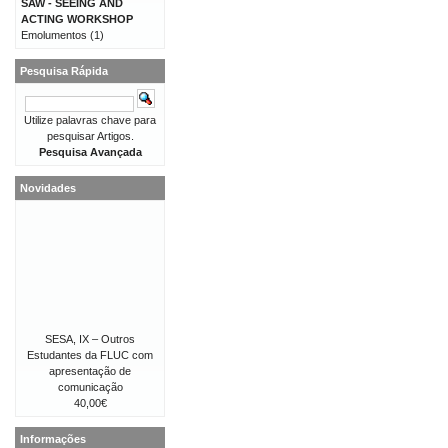
SAW - SEEING AND
ACTING WORKSHOP
Emolumentos
(1)
Pesquisa Rápida
Utilize palavras chave para
pesquisar Artigos.
Pesquisa Avançada
Novidades
SESA, IX – Outros
Estudantes da FLUC com
apresentação de
comunicação
40,00€
Informações