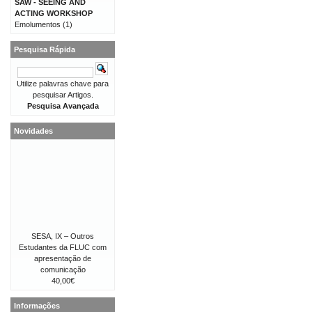
SAW - SEEING AND
ACTING WORKSHOP
Emolumentos
(1)
Pesquisa Rápida
Utilize palavras chave para
pesquisar Artigos.
Pesquisa Avançada
Novidades
SESA, IX – Outros
Estudantes da FLUC com
apresentação de
comunicação
40,00€
Informações