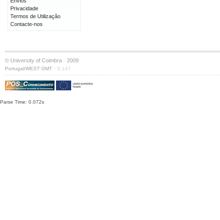
Envios
Privacidade
Termos de Utilização
Contacte-nos
© University of Coimbra · 2009
·
Portugal/WEST GMT
S:147
Parse Time: 0.072s