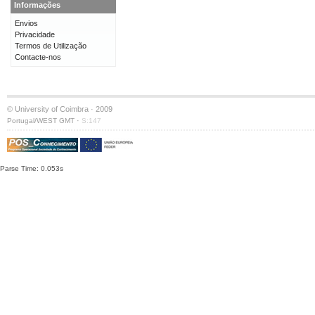
Informações
Envios
Privacidade
Termos de Utilização
Contacte-nos
© University of Coimbra · 2009
·
Portugal/WEST GMT
S:147
Parse Time: 0.053s