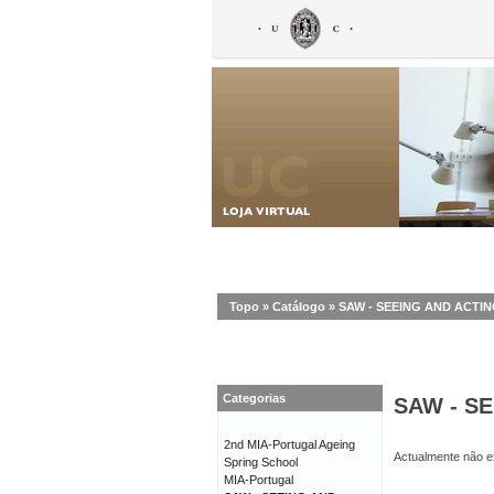
Topo
»
Catálogo
»
SAW - SEEING AND ACT
Categorias
SAW - S
2nd MIA-Portugal Ageing
Actualmente não ex
Spring School
MIA-Portugal