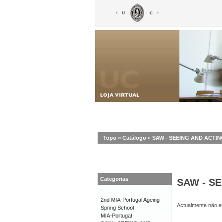
Topo
»
Catálogo
»
SAW - SEEING AND ACT
Categorias
SAW - S
2nd MIA-Portugal Ageing
Actualmente não ex
Spring School
MIA-Portugal