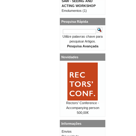
SAW - SEEING AND
ACTING WORKSHOP
Emolumentos
(1)
Pesquisa Rápida
Utilize palavras chave para
pesquisar Artigos.
Pesquisa Avançada
Novidades
Rectors' Conference -
Accompanying person
500,00€
Informações
Envios