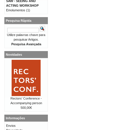
SAW - SEEING AND
ACTING WORKSHOP
Emolumentos
(1)
Pesquisa Rápida
Utilize palavras chave para
pesquisar Artigos.
Pesquisa Avançada
Novidades
Rectors' Conference -
Accompanying person
500,00€
Informações
Envios