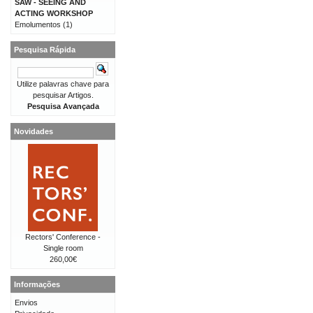
SAW - SEEING AND
ACTING WORKSHOP
Emolumentos
(1)
Pesquisa Rápida
Utilize palavras chave para
pesquisar Artigos.
Pesquisa Avançada
Novidades
Rectors' Conference -
Single room
260,00€
Informações
Envios