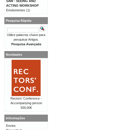
SAW - SEEING AND
ACTING WORKSHOP
Emolumentos
(1)
Pesquisa Rápida
Utilize palavras chave para
pesquisar Artigos.
Pesquisa Avançada
Novidades
Rectors' Conference -
Accompanying person
500,00€
Informações
Envios