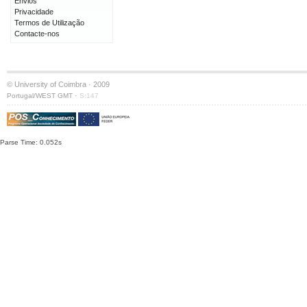
Envios
Privacidade
Termos de Utilização
Contacte-nos
© University of Coimbra · 2009
·
Portugal/WEST GMT
S:147
Parse Time: 0.052s