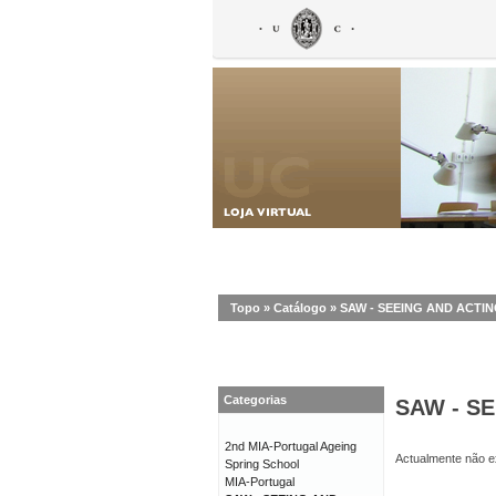
Topo
»
Catálogo
»
SAW - SEEING AND ACT
Categorias
SAW - S
2nd MIA-Portugal Ageing
Actualmente não ex
Spring School
MIA-Portugal