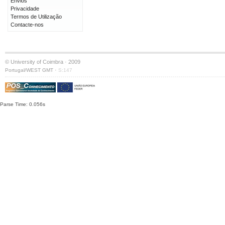
Envios
Privacidade
Termos de Utilização
Contacte-nos
© University of Coimbra · 2009
·
Portugal/WEST GMT
S:147
Parse Time: 0.056s