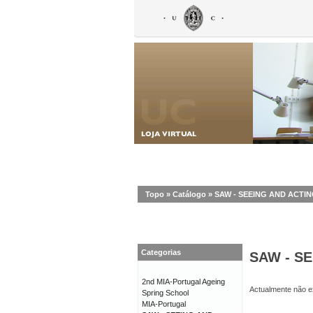
Topo
»
Catálogo
»
SAW - SEEING AND ACT
Categorias
SAW - S
2nd MIA-Portugal Ageing
Actualmente não ex
Spring School
MIA-Portugal