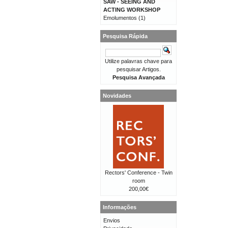
SAW - SEEING AND
ACTING WORKSHOP
Emolumentos
(1)
Pesquisa Rápida
Utilize palavras chave para
pesquisar Artigos.
Pesquisa Avançada
Novidades
Rectors' Conference - Twin
room
200,00€
Informações
Envios