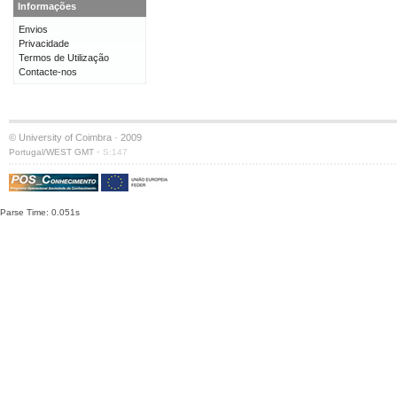
Informações
Envios
Privacidade
Termos de Utilização
Contacte-nos
© University of Coimbra · 2009
·
Portugal/WEST GMT
S:147
Parse Time: 0.051s