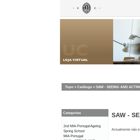
Topo
»
Catálogo
»
SAW - SEEING AND ACT
Categorias
SAW - S
2nd MIA-Portugal Ageing
Actualmente não ex
Spring School
MIA-Portugal