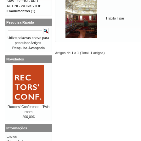
SAW - SEEING AND
ACTING WORKSHOP
Emolumentos
(1)
Hábito Talar
Pesquisa Rápida
Utilize palavras chave para
pesquisar Artigos.
Pesquisa Avançada
Artigos de
1
a
1
(Total:
1
artigos)
Novidades
Rectors' Conference - Twin
room
200,00€
Informações
Envios