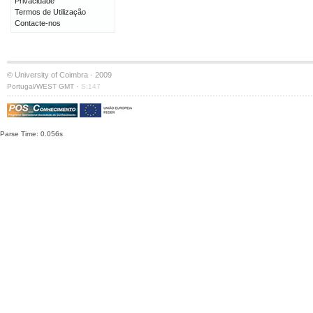
Privacidade
Termos de Utilização
Contacte-nos
© University of Coimbra · 2009
·
Portugal/WEST GMT
S:147
Parse Time: 0.056s