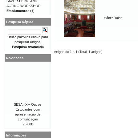
SAW - SEEING AND
ACTING WORKSHOP
Emolumentos
(1)
Hábito Talar
Pesquisa Rápida
Utilize palavras chave para
pesquisar Artigos.
Pesquisa Avançada
Artigos de
1
a
1
(Total:
1
artigos)
Novidades
SESA, IX – Outros
Estudantes com
apresentação de
comunicação
75,00€
Informações