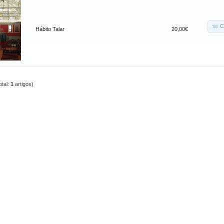
C
Hábito Talar
20,00€
otal:
1
artigos)