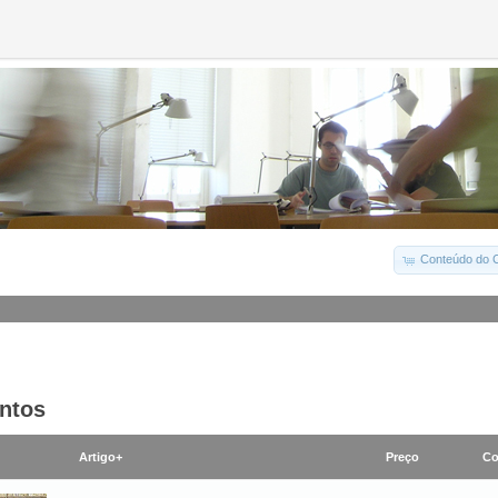
Conteúdo do C
ntos
Artigo+
Preço
Co