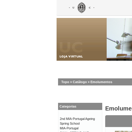
Topo
»
Catálogo
»
Emolumentos
Categorias
Emolume
2nd MIA-Portugal Ageing
Spring School
MIA-Portugal