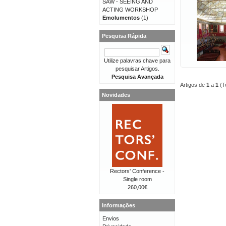
SAW - SEEING AND
ACTING WORKSHOP
Emolumentos
(1)
Pesquisa Rápida
Utilize palavras chave para
pesquisar Artigos.
Pesquisa Avançada
Artigos de
1
a
1
(T
Novidades
Rectors' Conference -
Single room
260,00€
Informações
Envios