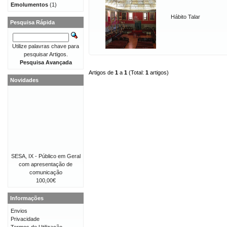
Emolumentos
(1)
Hábito Talar
Pesquisa Rápida
Utilize palavras chave para
pesquisar Artigos.
Pesquisa Avançada
Artigos de
1
a
1
(Total:
1
artigos)
Novidades
SESA, IX - Público em Geral
com apresentação de
comunicação
100,00€
Informações
Envios
Privacidade