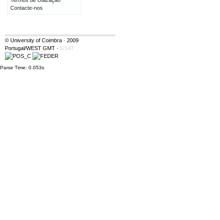
Termos de Utilização
Contacte-nos
© University of Coimbra · 2009
Portugal/WEST GMT
·
S:147
Parse Time: 0.053s