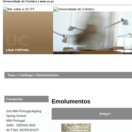
Universidade de Coimbra | www.uc.pt
Topo
»
Catálogo
»
Emolumentos
Categorias
Emolumentos
2nd MIA-Portugal Ageing
Artigo+
Spring School
MIA-Portugal
SAW - SEEING AND
ACTING WORKSHOP