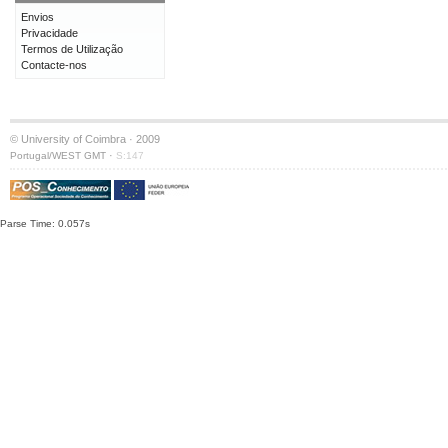
Envios
Privacidade
Termos de Utilização
Contacte-nos
© University of Coimbra · 2009
·
Portugal/WEST GMT
S:147
Parse Time: 0.057s