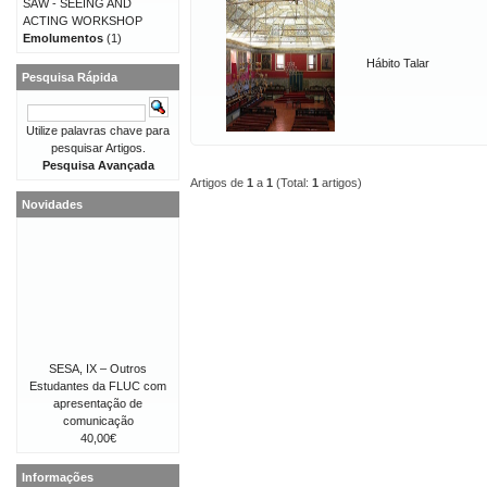
SAW - SEEING AND
ACTING WORKSHOP
Emolumentos
(1)
Hábito Talar
Pesquisa Rápida
Utilize palavras chave para
pesquisar Artigos.
Pesquisa Avançada
Artigos de
1
a
1
(Total:
1
artigos)
Novidades
SESA, IX – Outros
Estudantes da FLUC com
apresentação de
comunicação
40,00€
Informações