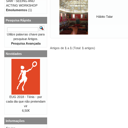
SAW - SEEING AND
ACTING WORKSHOP
Emolumentos
(1)
Hábito Talar
Pesquisa Rápida
Utilize palavras chave para
pesquisar Artigos.
Pesquisa Avançada
Artigos de
1
a
1
(Total:
1
artigos)
Novidades
EUG 2018 - Ténis - por
cada dia que não pretendam
vir
6,50€
Informações