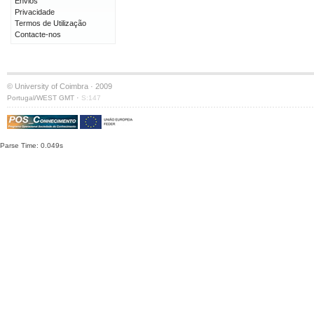
Envios
Privacidade
Termos de Utilização
Contacte-nos
© University of Coimbra · 2009
·
Portugal/WEST GMT
S:147
Parse Time: 0.049s