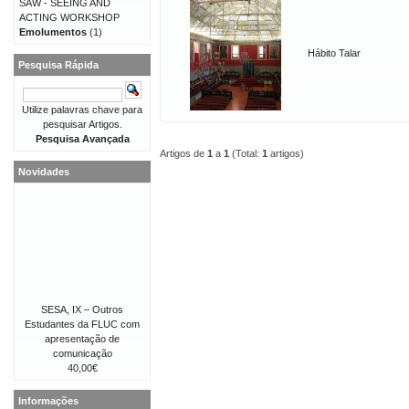
SAW - SEEING AND
ACTING WORKSHOP
Emolumentos
(1)
Hábito Talar
Pesquisa Rápida
Utilize palavras chave para
pesquisar Artigos.
Pesquisa Avançada
Artigos de
1
a
1
(Total:
1
artigos)
Novidades
SESA, IX – Outros
Estudantes da FLUC com
apresentação de
comunicação
40,00€
Informações