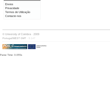
Envios
Privacidade
Termos de Utilização
Contacte-nos
© University of Coimbra · 2009
·
Portugal/WEST GMT
S:147
Parse Time: 0.055s