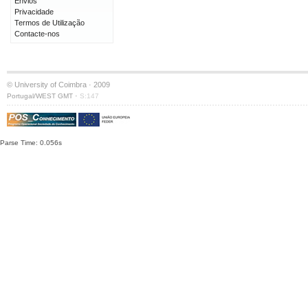
Envios
Privacidade
Termos de Utilização
Contacte-nos
© University of Coimbra · 2009
·
Portugal/WEST GMT
S:147
Parse Time: 0.056s