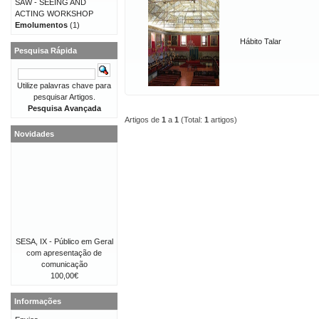
SAW - SEEING AND
ACTING WORKSHOP
Emolumentos
(1)
Hábito Talar
Pesquisa Rápida
Utilize palavras chave para
pesquisar Artigos.
Pesquisa Avançada
Artigos de
1
a
1
(Total:
1
artigos)
Novidades
SESA, IX - Público em Geral
com apresentação de
comunicação
100,00€
Informações