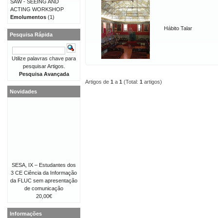
SAW - SEEING AND
ACTING WORKSHOP
Emolumentos
(1)
Hábito Talar
Pesquisa Rápida
Utilize palavras chave para
pesquisar Artigos.
Pesquisa Avançada
Artigos de
1
a
1
(Total:
1
artigos)
Novidades
SESA, IX – Estudantes dos
3 CE Ciência da Informação
da FLUC sem apresentação
de comunicação
20,00€
Informações