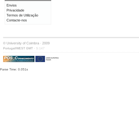
Envios
Privacidade
Termos de Utilização
Contacte-nos
© University of Coimbra · 2009
·
Portugal/WEST GMT
S:147
Parse Time: 0.051s