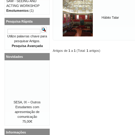
SAW - SEEING AND
ACTING WORKSHOP
Emolumentos
(1)
Hábito Talar
Pesquisa Rápida
Utilize palavras chave para
pesquisar Artigos.
Pesquisa Avançada
Artigos de
1
a
1
(Total:
1
artigos)
Novidades
SESA, IX – Outros
Estudantes com
apresentação de
comunicação
75,00€
Informações