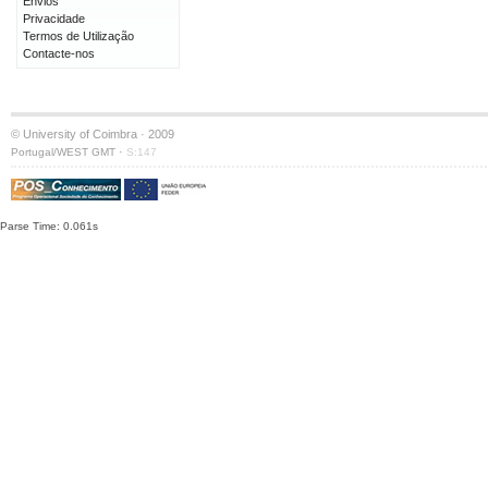
Envios
Privacidade
Termos de Utilização
Contacte-nos
© University of Coimbra · 2009
·
Portugal/WEST GMT
S:147
Parse Time: 0.061s