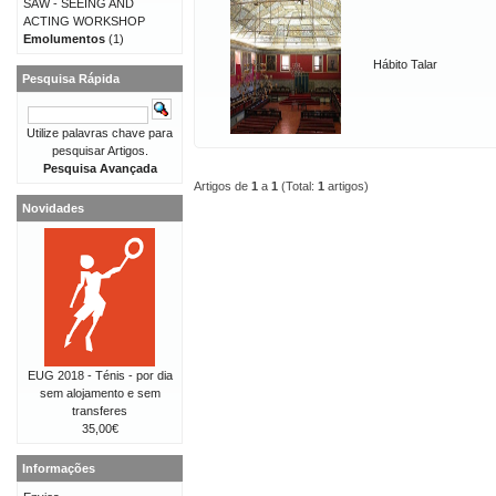
SAW - SEEING AND
ACTING WORKSHOP
Emolumentos
(1)
Hábito Talar
Pesquisa Rápida
Utilize palavras chave para
pesquisar Artigos.
Pesquisa Avançada
Artigos de
1
a
1
(Total:
1
artigos)
Novidades
EUG 2018 - Ténis - por dia
sem alojamento e sem
transferes
35,00€
Informações