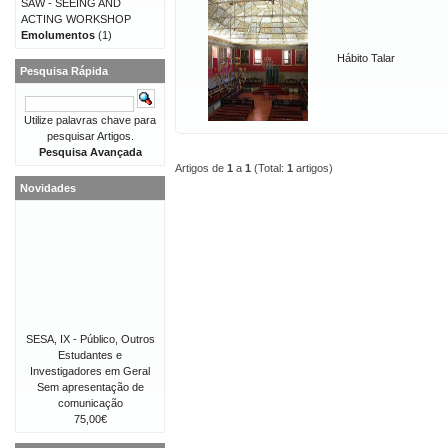
SAW - SEEING AND
ACTING WORKSHOP
Emolumentos
(1)
Hábito Talar
Pesquisa Rápida
Utilize palavras chave para
pesquisar Artigos.
Pesquisa Avançada
Artigos de
1
a
1
(Total:
1
artigos)
Novidades
SESA, IX - Público, Outros
Estudantes e
Investigadores em Geral
Sem apresentação de
comunicação
75,00€