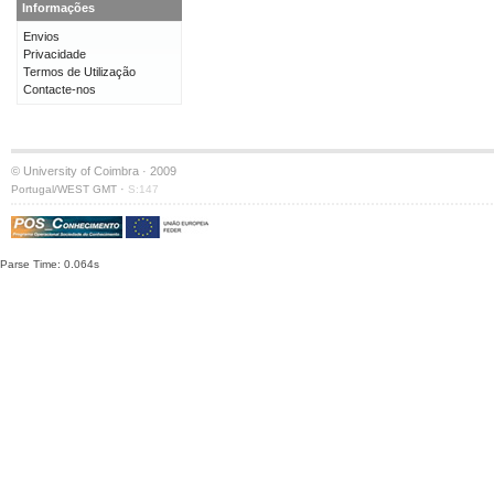
Informações
Envios
Privacidade
Termos de Utilização
Contacte-nos
© University of Coimbra · 2009
·
Portugal/WEST GMT
S:147
Parse Time: 0.064s