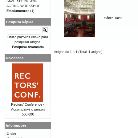
SAW - SEEING AND
ACTING WORKSHOP
Emolumentos
(1)
Hábito Talar
Pesquisa Rápida
Utilize palavras chave para
pesquisar Artigos.
Pesquisa Avançada
Artigos de
1
a
1
(Total:
1
artigos)
Novidades
Rectors' Conference -
Accompanying person
500,00€
Informações
Envios