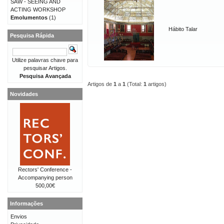
SAW - SEEING AND
ACTING WORKSHOP
Emolumentos
(1)
Hábito Talar
Pesquisa Rápida
Utilize palavras chave para
pesquisar Artigos.
Pesquisa Avançada
Artigos de
1
a
1
(Total:
1
artigos)
Novidades
Rectors' Conference -
Accompanying person
500,00€
Informações
Envios