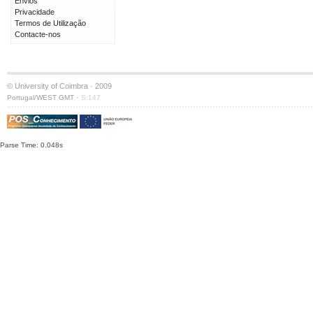
Envios
Privacidade
Termos de Utilização
Contacte-nos
© University of Coimbra · 2009
·
Portugal/WEST GMT
S:147
Parse Time: 0.048s