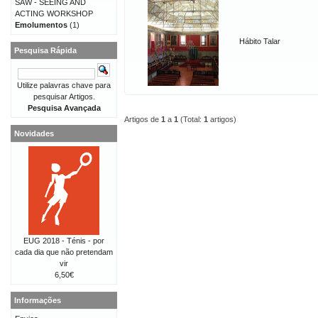
SAW - SEEING AND
ACTING WORKSHOP
Emolumentos
(1)
Hábito Talar
Pesquisa Rápida
Utilize palavras chave para
pesquisar Artigos.
Pesquisa Avançada
Artigos de
1
a
1
(Total:
1
artigos)
Novidades
EUG 2018 - Ténis - por
cada dia que não pretendam
vir
6,50€
Informações