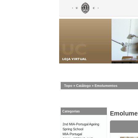
Topo
»
Catálogo
»
Emolumentos
Categorias
Emolume
2nd MIA-Portugal Ageing
Spring School
MIA-Portugal