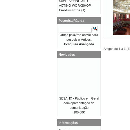
SAW - SEEING AND
ACTING WORKSHOP
Emolumentos
(1)
Pesquisa Rápida
Utilize palavras chave para
pesquisar Artigos.
Pesquisa Avançada
Artigos de
1
a
1
(T
Novidades
SESA, IX - Público em Geral
com apresentação de
comunicação
100,00€
Informações