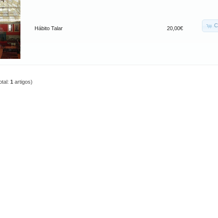
C
Hábito Talar
20,00€
otal:
1
artigos)