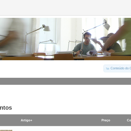
Conteúdo do C
ntos
Artigo+
Preço
Co