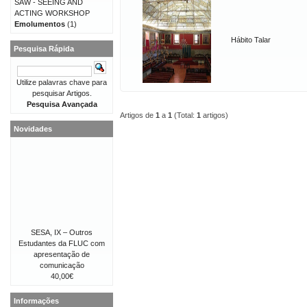
SAW - SEEING AND
ACTING WORKSHOP
Emolumentos
(1)
Hábito Talar
Pesquisa Rápida
Utilize palavras chave para
pesquisar Artigos.
Pesquisa Avançada
Artigos de
1
a
1
(Total:
1
artigos)
Novidades
SESA, IX – Outros
Estudantes da FLUC com
apresentação de
comunicação
40,00€
Informações