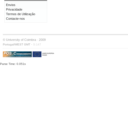
Envios
Privacidade
Termos de Utilização
Contacte-nos
© University of Coimbra · 2009
·
Portugal/WEST GMT
S:147
Parse Time: 0.051s